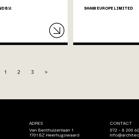
D B.V.
SHAW EUROPE LIMITED
1
2
3
>
ADRES
CONTACT
Van Benthuizenlaan 1
072 - 8 200 6
1701 BZ Heerhugowaard
info@architec