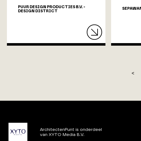
PUUR DESIGN PRODUCTIES B.V. -
SEPAWAN
DESIGN DISTRICT
<
ArchitectenPunt is onderdeel
van XYTO Media B.V.