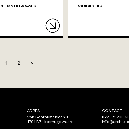
CHEM STAIRCASES
VANDAGLAS
<
1
2
>
ADRES
CONTACT
Van Benthuizenlaan 1
072 - 8 200 6
1701 BZ Heerhugowaard
info@architec