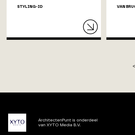
STYLING-ID
VAN BRU
ArchitectenPunt is onderdeel
van XYTO Media B.V.