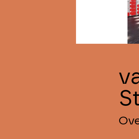
v
S
Ove