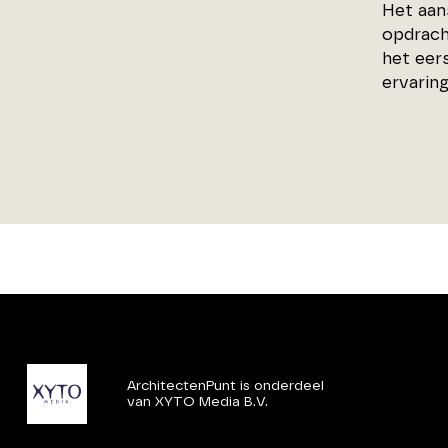
Het aan
opdrach
het eers
ervarin
ArchitectenPunt is onderdeel
van XYTO Media B.V.