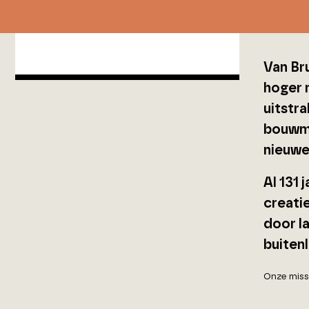
Van Br
hoger n
uitstr
bouwme
nieuwe
Al 131
creati
door l
buiten
Onze miss