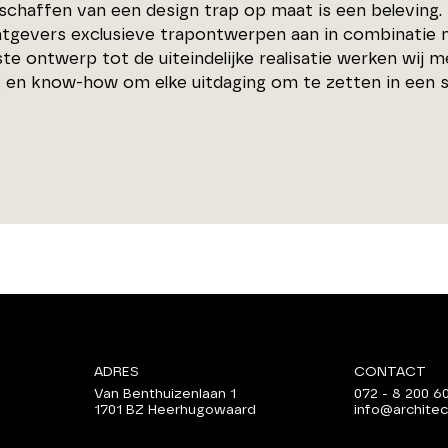
schaffen van een design trap op maat is een beleving.
tgevers exclusieve trapontwerpen aan in combinatie m
te ontwerp tot de uiteindelijke realisatie werken wij m
g en know-how om elke uitdaging om te zetten in een 
ADRES
CONTACT
Van Benthuizenlaan 1
072 - 8 200 6
1701 BZ Heerhugowaard
info@architec