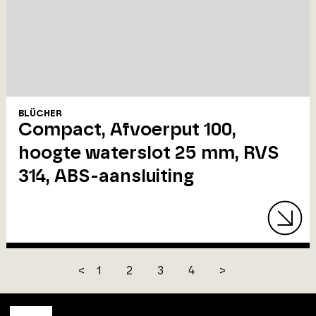
BLÜCHER
Compact, Afvoerput 100,
hoogte waterslot 25 mm, RVS
314, ABS-aansluiting
<
1
2
3
4
>