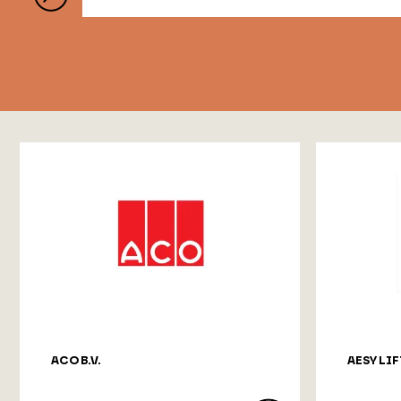
ACO B.V.
AESY LIF