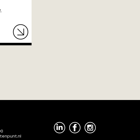
.
00
tenpunt.nl