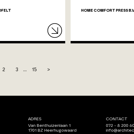
DFELT
HOME COMFORT PRESS B.V
2
3
...
15
>
ADRES
CONTACT
Van Benthuizenlaan 1
072 - 8 200 6
1701 BZ Heerhugowaard
info@architec