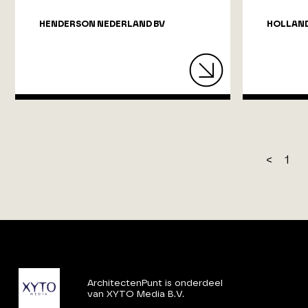
HENDERSON NEDERLAND BV
HOLLAN
<
1
ArchitectenPunt is onderdeel
van XYTO Media B.V.