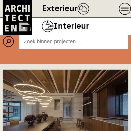
Exterieur
Projecten
BEELD
ECOPHON
Interieur