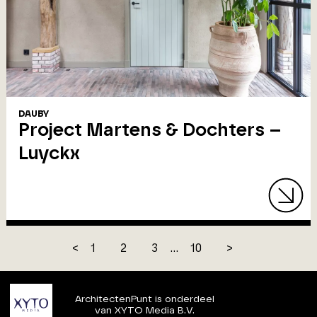
DAUBY
Project Martens & Dochters –
Luyckx
<
1
2
3
...
10
>
ArchitectenPunt is onderdeel
van XYTO Media B.V.