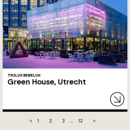
TRILUX BENELUX
Green House, Utrecht
<
1
2
3
...
12
>