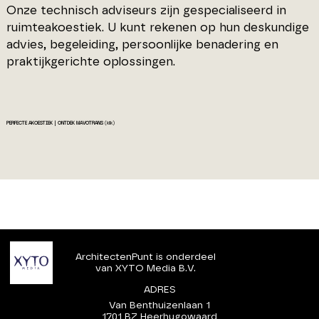
Onze technisch adviseurs zijn gespecialiseerd in
ruimteakoestiek. U kunt rekenen op hun deskundige
advies, begeleiding, persoonlijke benadering en
praktijkgerichte oplossingen.
PERFECTE AKOESTIEK | ONTDEK MAVOTRANS
(klik)
ArchitectenPunt is onderdeel
van XYTO Media B.V.
ADRES
Van Benthuizenlaan 1
1701 BZ Heerhugowaard