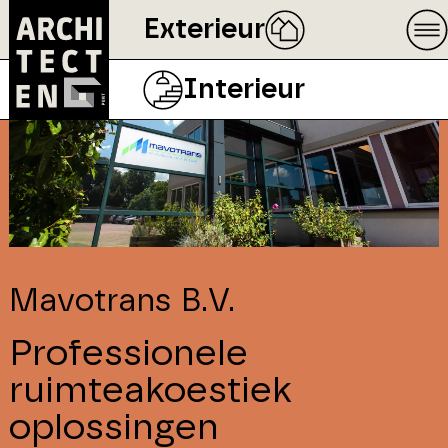
Exterieur
Interieur
Mavotrans B.V.
Professionele
ruimteakoestiek
oplossingen