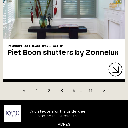
ZONNELUX RAAMDECORATIE
Piet Boon shutters by Zonnelux
<
1
2
3
4
...
11
>
ArchitectenPunt is onderdeel
van XYTO Media B.V.
ADRES