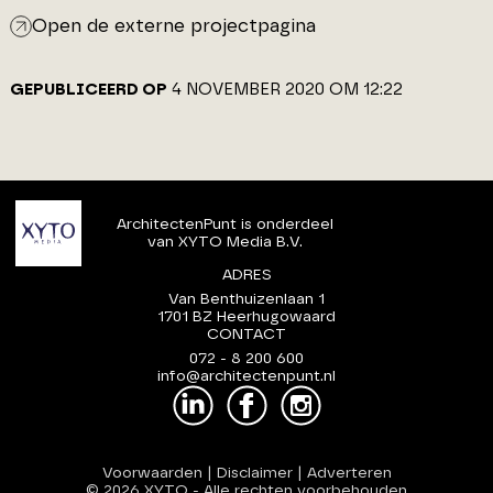
Open de externe projectpagina
GEPUBLICEERD OP
4 NOVEMBER 2020 OM 12:22
ArchitectenPunt is onderdeel
van XYTO Media B.V.
ADRES
Van Benthuizenlaan 1
1701 BZ Heerhugowaard
CONTACT
072 - 8 200 600
info@architectenpunt.nl
Voorwaarden
|
Disclaimer
|
Adverteren
© 2026 XYTO
-
Alle rechten voorbehouden