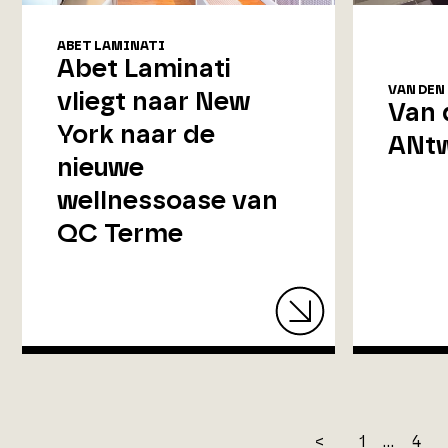
ABET LAMINATI
Abet Laminati
VAN DEN
vliegt naar New
Van 
York naar de
ANt
nieuwe
wellnessoase van
QC Terme
<
1
...
4