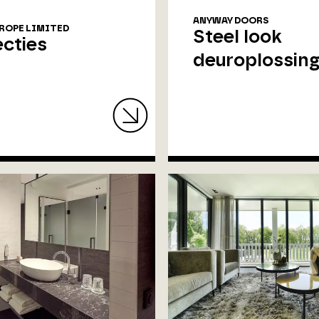
ANYWAY DOORS
ROPE LIMITED
Steel look
ecties
deuroplossin