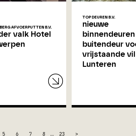
TOP DEUREN B.V.
nieuwe
 BERG AFVOERPUTTEN B.V.
der valk Hotel
binnendeuren
werpen
buitendeur vo
vrijstaande vil
Lunteren
5
6
7
8
...
23
>