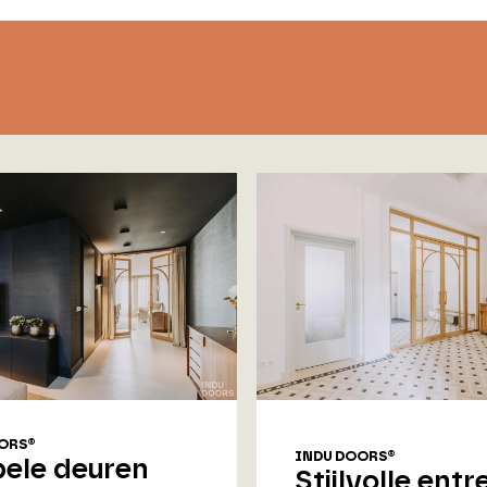
ORS®
INDU DOORS®
ele deuren
Stijlvolle entr