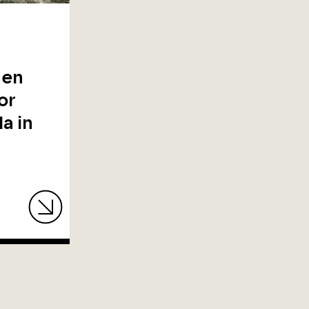
 en
or
la in