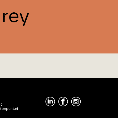
rey
00
tenpunt.nl