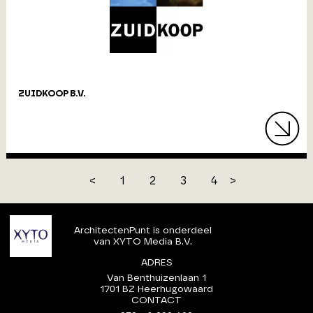
ZUIDKOOP B.V.
<
1
2
3
4
>
ArchitectenPunt is onderdeel
van XYTO Media B.V.
ADRES
Van Benthuizenlaan 1
1701 BZ Heerhugowaard
CONTACT