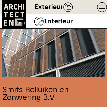
Exterieur
Interieur
Smits Rolluiken en
Zonwering B.V.