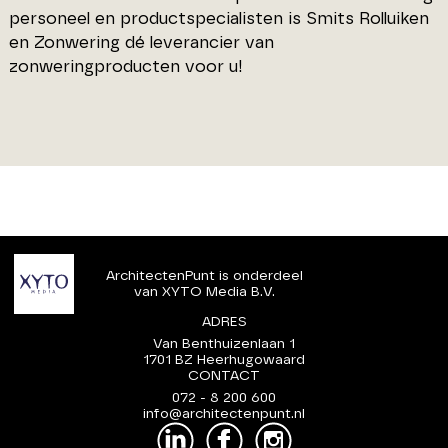
personeel en productspecialisten is Smits Rolluiken
en Zonwering dé leverancier van
zonweringproducten voor u!
ArchitectenPunt is onderdeel
van XYTO Media B.V.
ADRES
Van Benthuizenlaan 1
1701 BZ Heerhugowaard
CONTACT
072 - 8 200 600
info@architectenpunt.nl