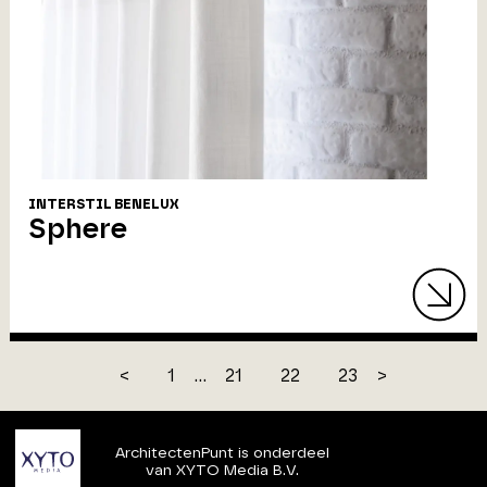
INTERSTIL BENELUX
Sphere
<
1
...
21
22
23
>
ArchitectenPunt is onderdeel
van XYTO Media B.V.