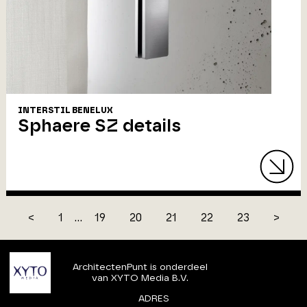
INTERSTIL BENELUX
Sphaere SZ details
<
1
...
19
20
21
22
23
>
ArchitectenPunt is onderdeel
van XYTO Media B.V.
ADRES