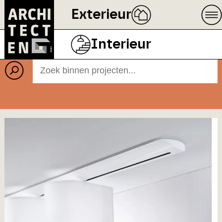
Exterieur
Projecten
BEELD
ECOPHON
Interieur