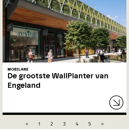
MOBILANE
De grootste WallPlanter van
Engeland
<
1
2
3
4
5
>