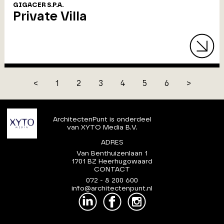
GIGACER S.P.A.
Private Villa
<
1
2
3
4
5
6
>
ArchitectenPunt is onderdeel
van XYTO Media B.V.
ADRES
Van Benthuizenlaan 1
1701 BZ Heerhugowaard
CONTACT
072 - 8 200 600
info@architectenpunt.nl