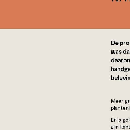
De pro
was da
daarom
handge
belevi
Meer gr
planten
Er is ge
zijn ka