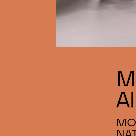
M
A
MO
NA