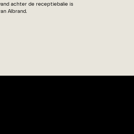
wand achter de receptiebalie is
an Albrand.
00
tenpunt.nl