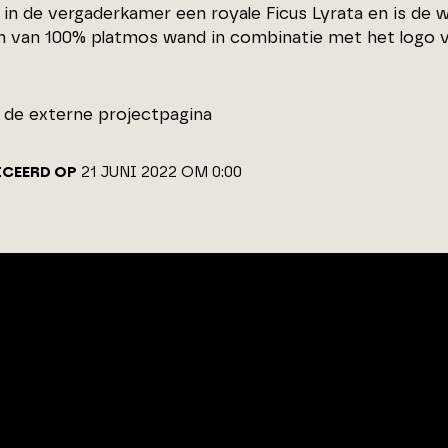
 in de vergaderkamer een royale Ficus Lyrata en is de 
n van 100% platmos wand in combinatie met het logo v
de externe projectpagina
ICEERD OP
21 JUNI 2022 OM 0:00
ADRES
CONTACT
Van Benthuizenlaan 1
072 - 8 200 6
1701 BZ Heerhugowaard
info@architec