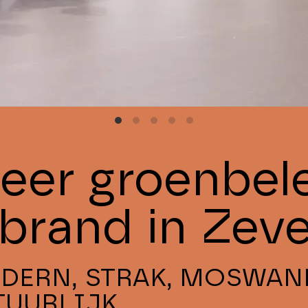
eer groenbele
lbrand in Zev
DERN, STRAK, MOSWAN
TUURLIJK