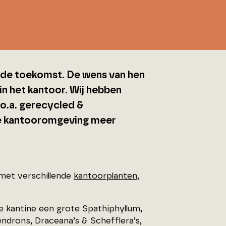
p de toekomst. De wens van hen
n het kantoor. Wij hebben
o.a. gerecycled &
e kantooromgeving meer
met verschillende
kantoorplanten
,
de kantine een grote Spathiphyllum,
ndrons, Draceana’s & Schefflera’s,