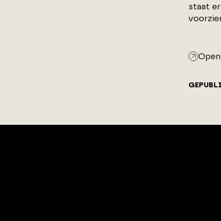
staat er
voorzie
Open 
GEPUBL
ArchitectenPunt is onderdeel
van XYTO Media B.V.