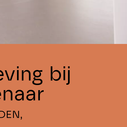
ving bij
enaar
DEN,