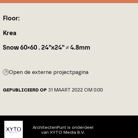
Floor:
Krea
Snow 60×60 . 24”x24” ≠ 4.8mm
Open de externe projectpagina
GEPUBLICEERD OP
31 MAART 2022 OM 0:00
ArchitectenPunt is onderdeel
van XYTO Media B.V.