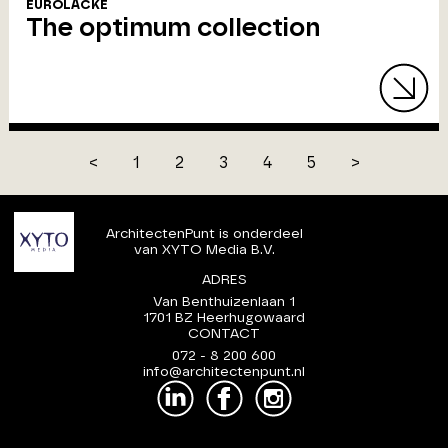
EUROLACKE
The optimum collection
<
1
2
3
4
5
>
ArchitectenPunt is onderdeel
van XYTO Media B.V.
ADRES
Van Benthuizenlaan 1
1701 BZ Heerhugowaard
CONTACT
072 - 8 200 600
info@architectenpunt.nl