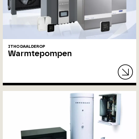
ITHO DAALDEROP
Warmtepompen