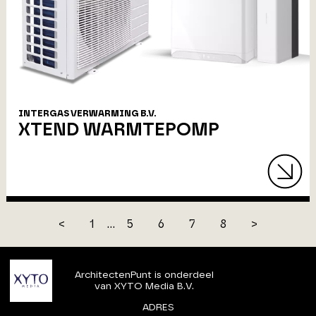
INTERGAS VERWARMING B.V.
XTEND WARMTEPOMP
<
1
...
5
6
7
8
>
ArchitectenPunt is onderdeel
van XYTO Media B.V.
ADRES