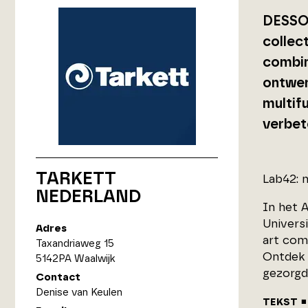
DESSO 
collect
combin
ontwer
multif
verbet
TARKETT
Lab42: 
NEDERLAND
In het 
Univers
Adres
art com
Taxandriaweg 15
Ontdek 
5142PA Waalwijk
gezorgd
Contact
Denise van Keulen
TEKST