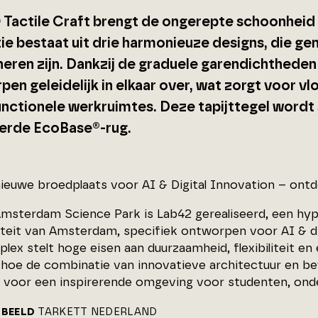
Tactile Craft brengt de ongerepte schoonheid v
ie bestaat uit drie harmonieuze designs, die ge
eren zijn. Dankzij de graduele garendichthede
pen geleidelijk in elkaar over, wat zorgt voor v
unctionele werkruimtes. Deze tapijttegel wordt
erde EcoBase®-rug.
nieuwe broedplaats voor AI & Digital Innovation – ont
Amsterdam Science Park is Lab42 gerealiseerd, een h
iteit van Amsterdam, specifiek ontworpen voor AI & dig
plex stelt hoge eisen aan duurzaamheid, flexibiliteit e
hoe de combinatie van innovatieve architectuur en b
 voor een inspirerende omgeving voor studenten, onde
BEELD
TARKETT NEDERLAND