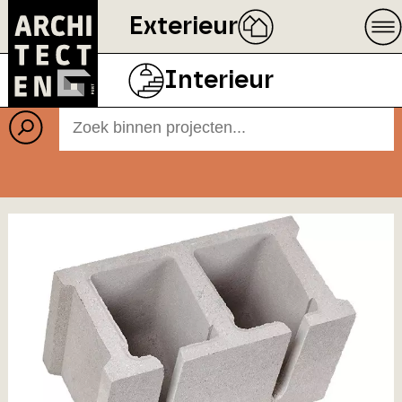
Exterieur
Projecten
BEELD
ECOPHON
Interieur