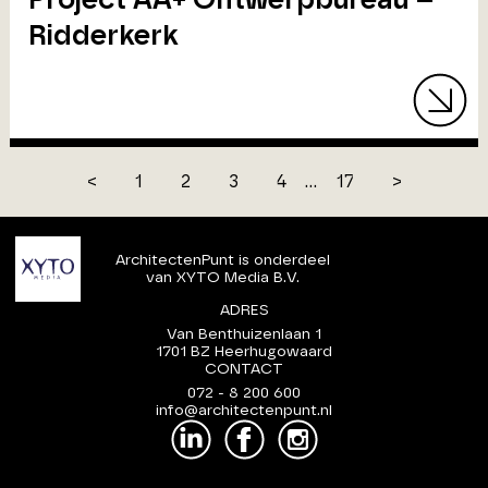
Ridderkerk
<
1
2
3
4
...
17
>
ArchitectenPunt is onderdeel
van XYTO Media B.V.
ADRES
Van Benthuizenlaan 1
1701 BZ Heerhugowaard
CONTACT
072 - 8 200 600
info@architectenpunt.nl