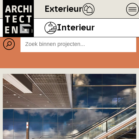
Exterieur
Projecten
BEELD
ECOPHON
Interieur