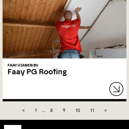
FAAY VIANEN BV
Faay PG Roofing
<
1
...
8
9
10
11
>