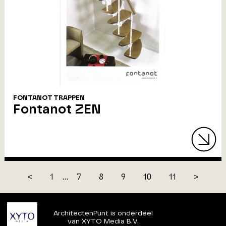
FONTANOT TRAPPEN
Fontanot ZEN
<
1
...
7
8
9
10
11
>
ArchitectenPunt is onderdeel
van XYTO Media B.V.