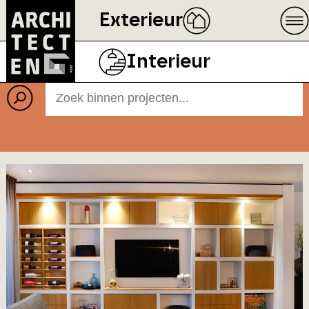
Exterieur
Projecten
BEELD
ECOPHON
Interieur