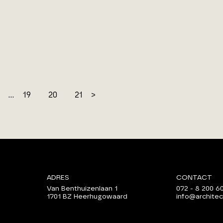
...
19
20
21
>
ADRES
CONTACT
Van Benthuizenlaan 1
072 - 8 200 6
1701 BZ Heerhugowaard
info@architec