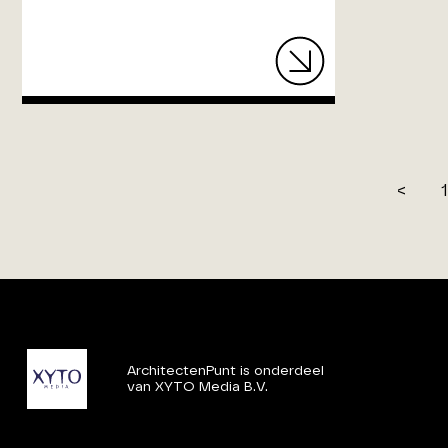
<
1
ArchitectenPunt is onderdeel
van XYTO Media B.V.