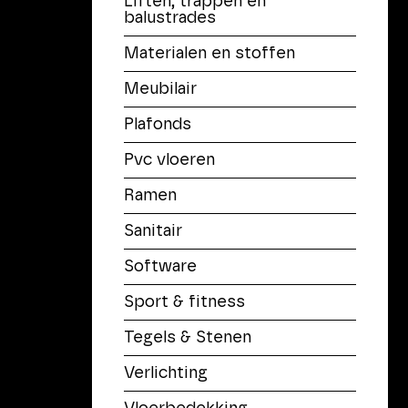
Liften, trappen en
balustrades
Materialen en stoffen
Voorwaarden
|
Disclaimer
|
Adverteren
Meubilair
Plafonds
Pvc vloeren
Ramen
Sanitair
Software
Sport & fitness
Tegels & Stenen
Verlichting