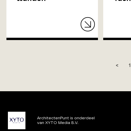
<
1
ArchitectenPunt is onderdeel
van XYTO Media B.V.