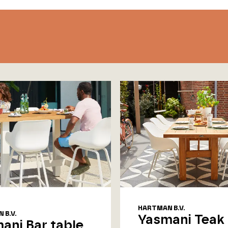
HARTMAN B.V.
 B.V.
Yasmani Teak
ani Bar table