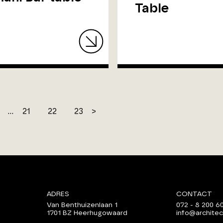
Table
...
21
22
23
>
ADRES
CONTACT
Van Benthuizenlaan 1
072 - 8 200 6
1701 BZ Heerhugowaard
info@architec