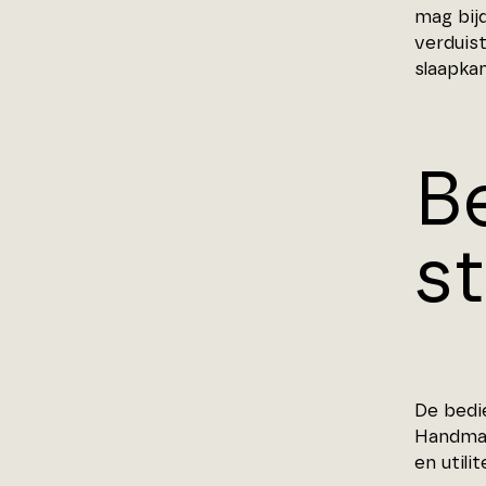
mag bij
verduist
slaapka
B
s
De bedi
Handmat
en utili