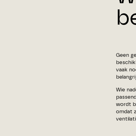
be
Geen gev
beschik
vaak no
belangrij
Wie nad
passend
wordt b
omdat z
ventilat