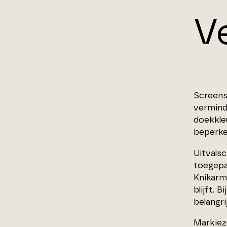
V
Screens 
verminde
doekkleu
beperke
Uitvals
toegepa
Knikarm
blijft. 
belangr
Markiez