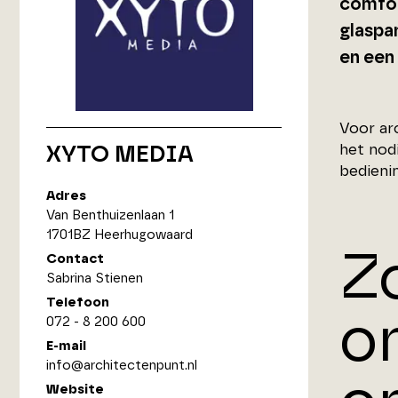
comfort
glaspa
en een
Voor ar
het nod
XYTO MEDIA
bedieni
Adres
Van Benthuizenlaan 1
1701BZ Heerhugowaard
Z
Contact
Sabrina Stienen
Telefoon
o
072 - 8 200 600
E-mail
info@architectenpunt.nl
Website