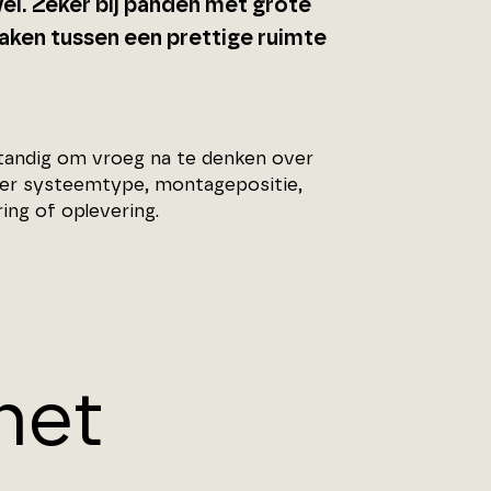
vel. Zeker bij panden met grote
aken tussen een prettige ruimte
standig om vroeg na te denken over
ver systeemtype, montagepositie,
ng of oplevering.
het