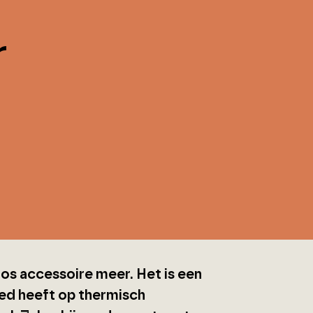
r
los accessoire meer. Het is een
oed heeft op thermisch