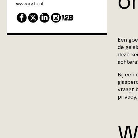
o
www.xyto.nl
Een goe
de gele
deze ke
achteraf
Bij een
glasper
vraagt 
privacy,
W