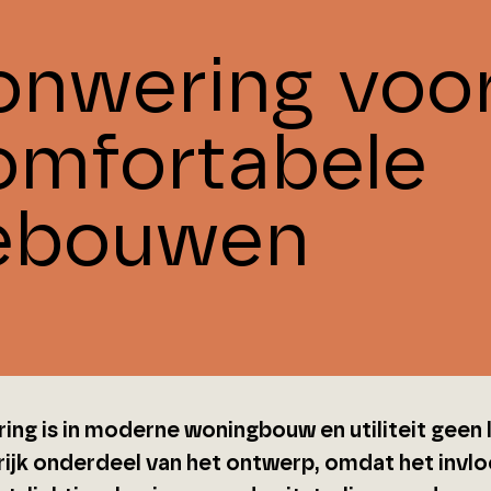
onwering voo
omfortabele
ebouwen
ing is in moderne woningbouw en utiliteit geen 
rijk onderdeel van het ontwerp, omdat het invl