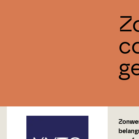
Z
c
g
Zonwer
belang