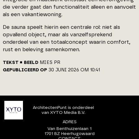
die verder gaat dan functionaliteit alleen en aanvoelt
als een vakantiewoning.
De sauna speelt hierin een centrale rol: niet als
opvallend object, maar als vanzelfsprekend
onderdeel van een totaalconcept waarin comfort,
rust en beleving samenkomen.
TEKST
BEELD
MIES PR
GEPUBLICEERD OP
30 JUNI 2026 OM 10:41
ArchitectenPunt is onderdeel
van XYTO Media B.V.
ADRES
Van Benthuizenlaan 1
1701 BZ Heerhugowaard
CONTACT