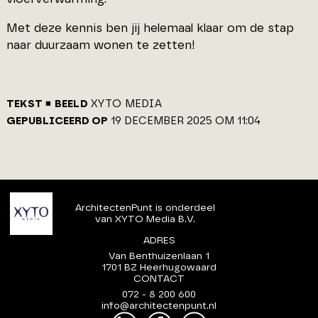
Met deze kennis ben jij helemaal klaar om de stap
naar duurzaam wonen te zetten!
TEKST
BEELD
XYTO MEDIA
GEPUBLICEERD OP
19 DECEMBER 2025 OM 11:04
ArchitectenPunt is onderdeel
van XYTO Media B.V.
ADRES
Van Benthuizenlaan 1
1701 BZ Heerhugowaard
CONTACT
072 - 8 200 600
info@architectenpunt.nl