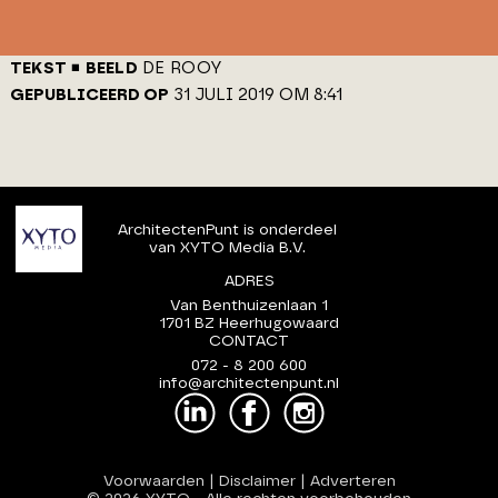
TEKST
BEELD
DE ROOY
GEPUBLICEERD OP
31 JULI 2019 OM 8:41
ArchitectenPunt is onderdeel
van XYTO Media B.V.
ADRES
Van Benthuizenlaan 1
1701 BZ Heerhugowaard
CONTACT
072 - 8 200 600
info@architectenpunt.nl
Voorwaarden
|
Disclaimer
|
Adverteren