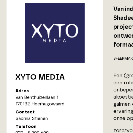
Van in
Shadee
projec
ontwerp
formaa
SFEERMAK
Een (gro
XYTO MEDIA
een rob
onbeper
Adres
akoesti
Van Benthuizenlaan 1
galmen e
1701BZ Heerhugowaard
ervarin
Contact
onze op
Sabrina Stienen
Telefoon
TOEGEVO