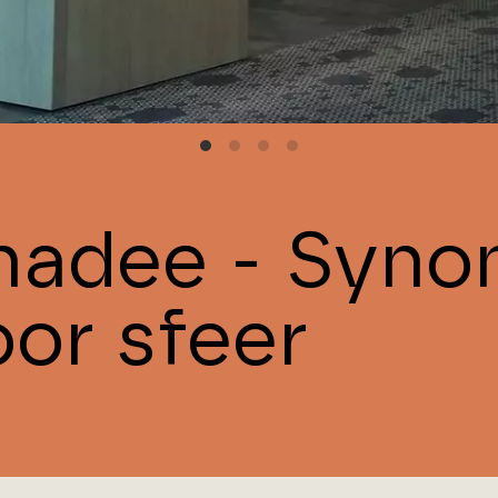
hadee - Syno
oor sfeer