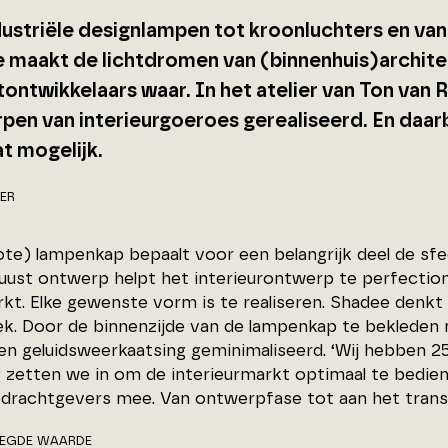
dustriële designlampen tot kroonluchters en van
 maakt de lichtdromen van (binnenhuis)archite
tontwikkelaars waar. In het atelier van Ton van
en van interieurgoeroes gerealiseerd. En daarbij
t mogelijk.
ER
te) lampenkap bepaalt voor een belangrijk deel de sfee
uust ontwerp helpt het interieurontwerp te perfection
kt. Elke gewenste vorm is te realiseren. Shadee denk
ek. Door de binnenzijde van de lampenkap te bekleden
n geluidsweerkaatsing geminimaliseerd. ‘Wij hebben 25 
g zetten we in om de interieurmarkt optimaal te bedie
drachtgevers mee. Van ontwerpfase tot aan het transp
EGDE WAARDE