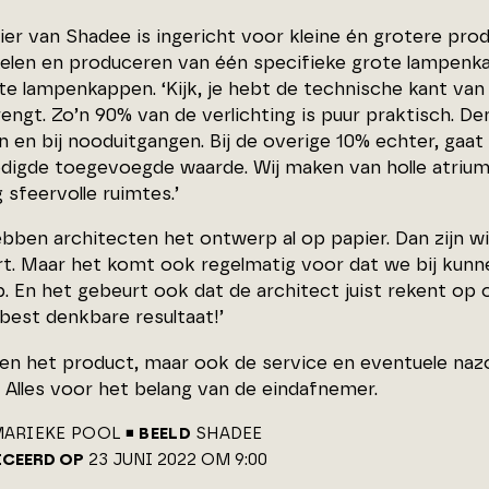
lier van Shadee is ingericht voor kleine én grotere pro
elen en produceren van één specifieke grote lampenka
 lampenkappen. ‘Kijk, je hebt de technische kant van h
engt. Zo’n 90% van de verlichting is puur praktisch. De
 en bij nooduitgangen. Bij de overige 10% echter, gaat 
digde toegevoegde waarde. Wij maken van holle atriums
 sfeervolle ruimtes.’
ebben architecten het ontwerp al op papier. Dan zijn 
ert. Maar het komt ook regelmatig voor dat we bij kun
. En het gebeurt ook dat de architect juist rekent o
best denkbare resultaat!’
leen het product, maar ook de service en eventuele naz
 Alles voor het belang van de eindafnemer.
ARIEKE POOL
BEELD
SHADEE
ICEERD OP
23 JUNI 2022 OM 9:00