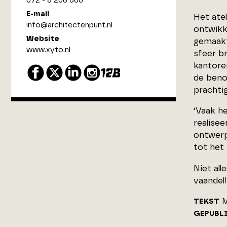
072 - 8 200 600
E-mail
Het ate
info@architectenpunt.nl
ontwikk
Website
gemaakte
www.xyto.nl
sfeer br
kantoren
de beno
prachtig
‘Vaak h
realise
ontwerp
tot het 
Niet al
vaandel!
TEKST
M
GEPUBL