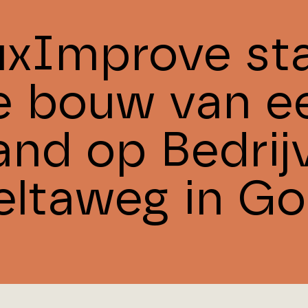
uxImprove st
e bouw van e
and op Bedrij
eltaweg in G