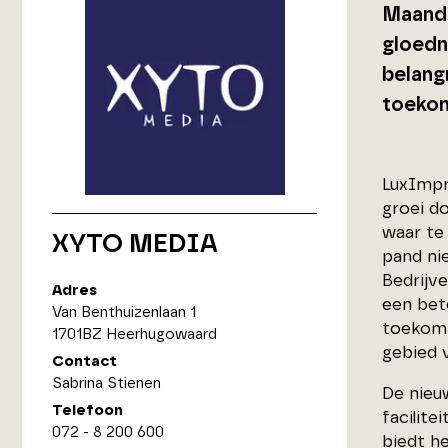
Maanda
gloedn
belang
toekom
LuxImpr
groei d
waar te 
XYTO MEDIA
pand nie
Bedrijv
Adres
een bete
Van Benthuizenlaan 1
toekoms
1701BZ Heerhugowaard
gebied v
Contact
Sabrina Stienen
De nieu
Telefoon
facilit
072 - 8 200 600
biedt h