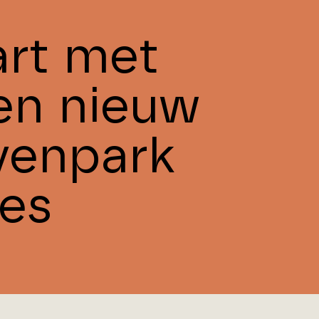
art met
en nieuw
venpark
oes