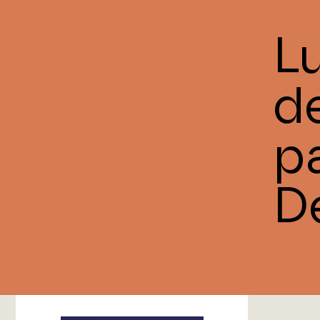
L
d
p
D