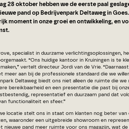
g 28 oktober hebben we de eerste paal geslag
ieuwe pand op Bedrijvenpark Deltaweg in Goes.
rijk moment in onze groei en ontwikkeling, en v
st.
ove, specialist in duurzame verlichtingsoplossingen, h
oorgemaakt. “Ons huidige kantoor in Kruiningen is te 
maken,” vertelt directeur Jordi van de Vrie. “Daarnaast 
t meer aan bij de professionele standaard die we wille
enpark Deltaweg biedt ons niet alleen de ruimte die w
re bereikbaarheid en een presentatie die past bij onze
tbestendig, representatief en duurzaam pand dat vol
an functionaliteit en sfeer.”
we locatie stelt ons in staat om klanten nog beter van
eiten, waaronder een uitgebreide showroom en represe
et nieuwe pand meer ruimte voor ons magazijn, wat de 