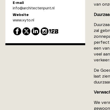
E-mail
van onze
info@architectenpunt.nl
Duurzaa
Website
www.xyto.nl
Duurzaa
zal geb
zonnepa
perfect
een van 
veel aan
verkeer
De Goes
laat zi
duurzaa
Verwach
We verw
gewoon 