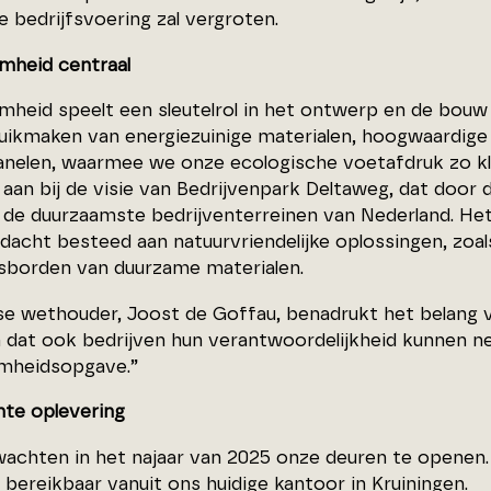
 bedrijfsvoering zal vergroten.
mheid centraal
mheid speelt een sleutelrol in het ontwerp en de bou
ruikmaken van energiezuinige materialen, hoogwaardige 
nelen, waarmee we onze ecologische voetafdruk zo klei
 aan bij de visie van Bedrijvenpark Deltaweg, dat door
de duurzaamste bedrijventerreinen van Nederland. Het p
dacht besteed aan natuurvriendelijke oplossingen, zoals
sborden van duurzame materialen.
e wethouder, Joost de Goffau, benadrukt het belang 
en dat ook bedrijven hun verantwoordelijkheid kunnen
mheidsopgave.”
te oplevering
achten in het najaar van 2025 onze deuren te openen. To
bereikbaar vanuit ons huidige kantoor in Kruiningen.