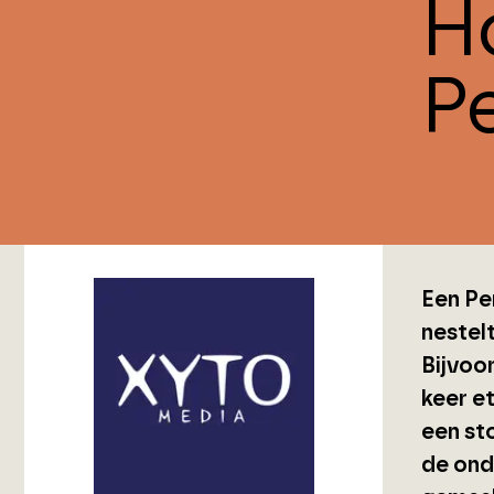
Ho
Pe
Een Per
nestelt
Bijvoo
keer et
een sto
de ond