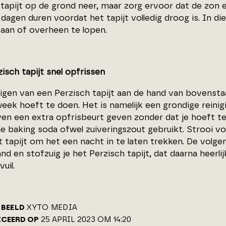
tapijt op de grond neer, maar zorg ervoor dat de zon e
 dagen duren voordat het tapijt volledig droog is. In di
taan of overheen te lopen.
zisch tapijt snel opfrissen
igen van een Perzisch tapijt aan de hand van bovenstaa
eek hoeft te doen. Het is namelijk een grondige reinigi
ven een extra opfrisbeurt geven zonder dat je hoeft te
je baking soda ofwel zuiveringszout gebruikt. Strooi v
t tapijt om het een nacht in te laten trekken. De volg
and en stofzuig je het Perzisch tapijt, dat daarna heerli
uil.
BEELD
XYTO MEDIA
ICEERD OP
25 APRIL 2023 OM 14:20