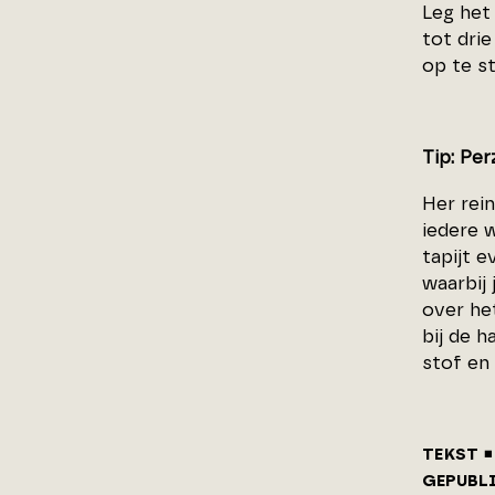
Leg het 
tot drie
op te s
Tip: Per
Her rein
iedere w
tapijt e
waarbij 
over he
bij de h
stof en v
TEKST
GEPUBL