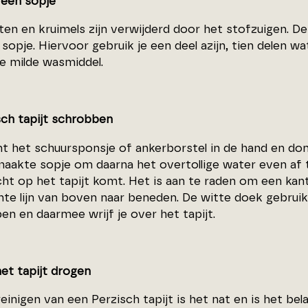
 een sopje
ten en kruimels zijn verwijderd door het stofzuigen. D
sopje. Hiervoor gebruik je een deel azijn, tien delen w
re milde wasmiddel.
sch tapijt schrobben
t het schuursponsje of ankerborstel in de hand en do
maakte sopje om daarna het overtollige water even af 
cht op het tapijt komt. Het is aan te raden om een kan
hte lijn van boven naar beneden. De witte doek gebruik 
n en daarmee wrijf je over het tapijt.
het tapijt drogen
einigen van een Perzisch tapijt is het nat en is het bel