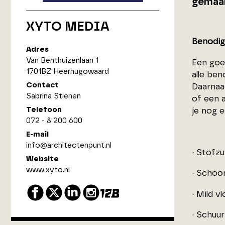
gemaakt
XYTO MEDIA
Benodig
Adres
Van Benthuizenlaan 1
Een goe
1701BZ Heerhugowaard
alle ben
Contact
Daarnaa
Sabrina Stienen
of een a
Telefoon
je nog 
072 - 8 200 600
E-mail
info@architectenpunt.nl
· Stofzu
Website
www.xyto.nl
· Schoo
· Mild v
· Schuu