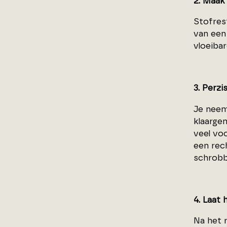
2. Maak
Stofres
van een 
vloeiba
3. Perzi
Je neem
klaarge
veel vo
een rec
schrobbe
4. Laat 
Na het r