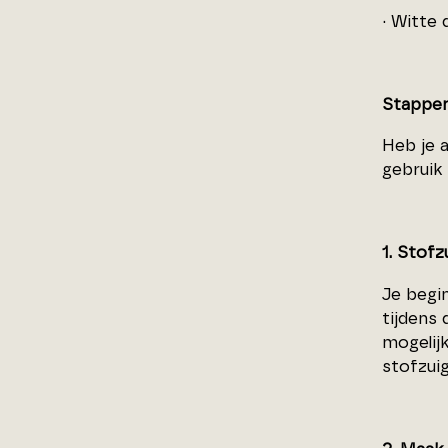
· Witte
Stappen
Heb je 
gebruik
1. Stofz
Je begin
tijdens 
mogelij
stofzui