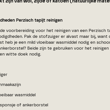
 zijn van wol, zijde of katoen (natuurlijke mate
dheden Perzisch tapijt reinigen
de voorbereiding voor het reinigen van een Perzisch ta
odigdheden. Pak de stofzuiger er alvast maar bij, want d
st heb je een mild vloeibaar wasmiddel nodig en schoo
nkerborstel? Beide zijn te gebruiken voor het reinigen
een witte doek nodig.
iger
nmaakazijn
loeibaar wasmiddel
rsponsje of ankerborstel