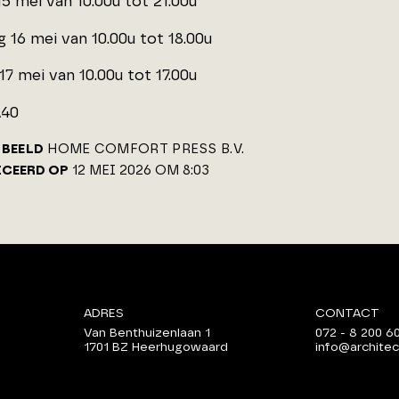
15 mei van 10.00u tot 21.00u
 16 mei van 10.00u tot 18.00u
7 mei van 10.00u tot 17.00u
A40
BEELD
HOME COMFORT PRESS B.V.
ICEERD OP
12 MEI 2026 OM 8:03
ADRES
CONTACT
Van Benthuizenlaan 1
072 - 8 200 6
1701 BZ Heerhugowaard
info@architec