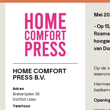
Mei 20
- Op 15
Rosmal
hoogwa
van Dur
Op de s
HOME COMFORT
waarond
PRESS B.V.
Hiermee
Adres
badkame
Brabantplein 30
5401GS Uden
Opening
Telefoon