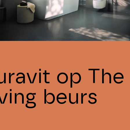
uravit op The 
iving beurs