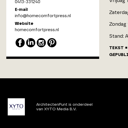
Vrijdag 
0413-331240
E-mail
Zaterdag
info@homecomfortpress.nl
Website
Zondag 1
homecomfortpress.nl
Stand: 
TEKST
GEPUBL
ArchitectenPunt is onderdeel
van XYTO Media B.V.