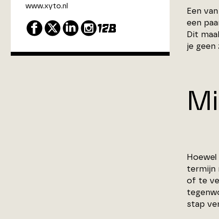
www.xyto.nl
Een van
een paar
Dit maa
je geen
Mi
Hoewel 
termijn
of te ve
tegenwo
stap ve