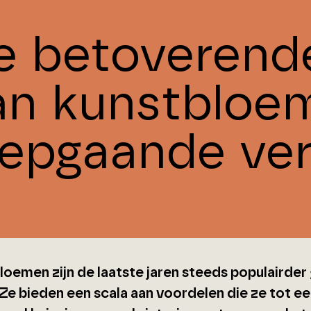
e betoverend
an kunstbloe
iepgaande ve
loemen zijn de laatste jaren steeds populairder
 Ze bieden een scala aan voordelen die ze tot e