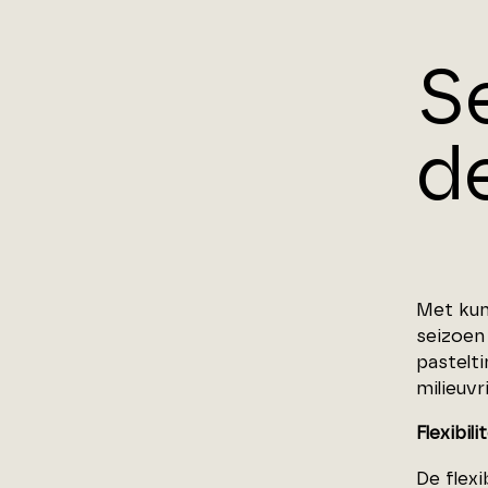
S
de
Met kun
seizoen
pastelti
milieuvr
Flexibil
De flexi