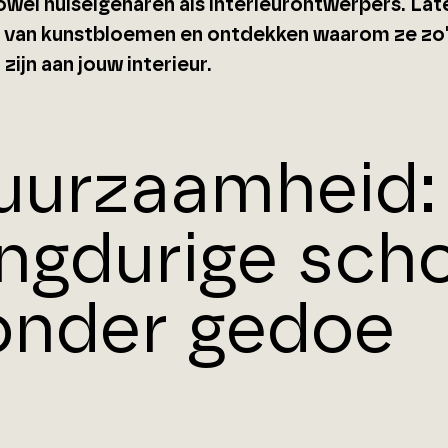
owel huiseigenaren als interieurontwerpers. Lat
 van kunstbloemen en ontdekken waarom ze zo
zijn aan jouw interieur.
uurzaamheid:
angdurige sch
onder gedoe