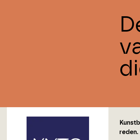
D
v
d
Kunstb
reden.