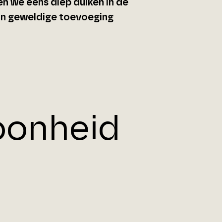
en we eens diep duiken in de
'n geweldige toevoeging
oonheid