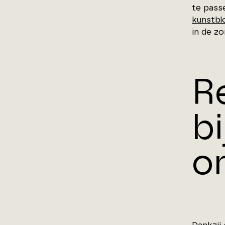
te pass
kunstb
in de zo
R
bi
o