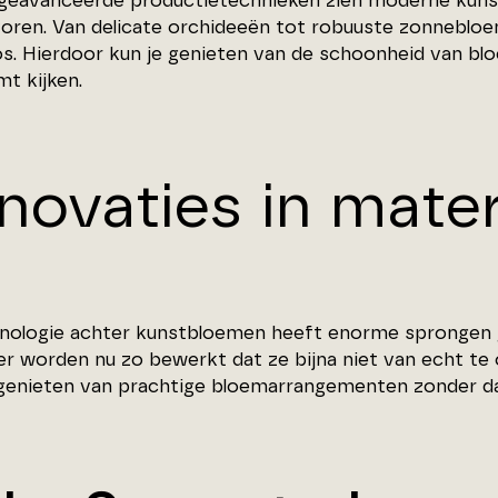
 geavanceerde productietechnieken zien moderne kunst
voren. Van delicate orchideeën tot robuuste zonnebloe
os. Hierdoor kun je genieten van de schoonheid van b
mt kijken.
novaties in mater
nologie achter kunstbloemen heeft enorme sprongen ge
er worden nu zo bewerkt dat ze bijna niet van echt te 
 genieten van prachtige bloemarrangementen zonder da