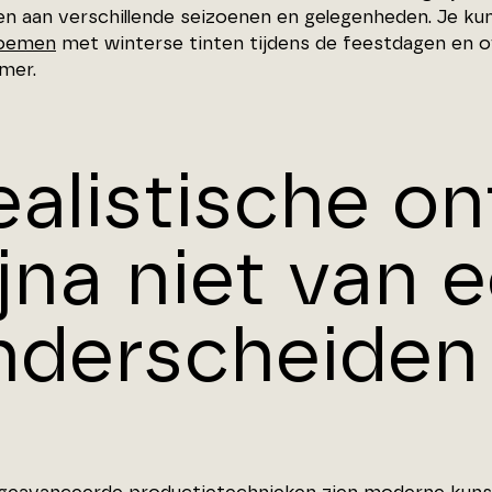
en aan verschillende seizoenen en gelegenheden. Je ku
loemen
met winterse tinten tijdens de feestdagen en o
mer.
ealistische o
jna niet van 
nderscheiden