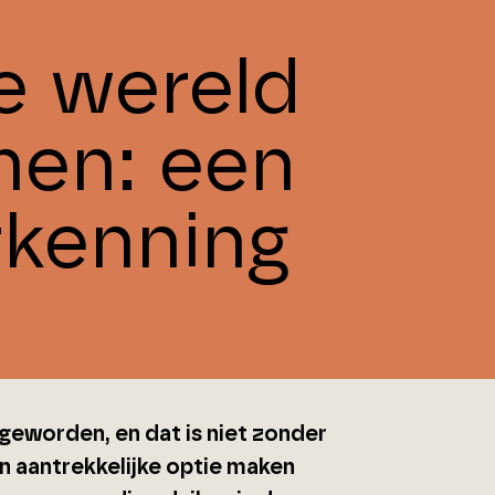
e wereld
men: een
rkenning
 geworden, en dat is niet zonder
en aantrekkelijke optie maken