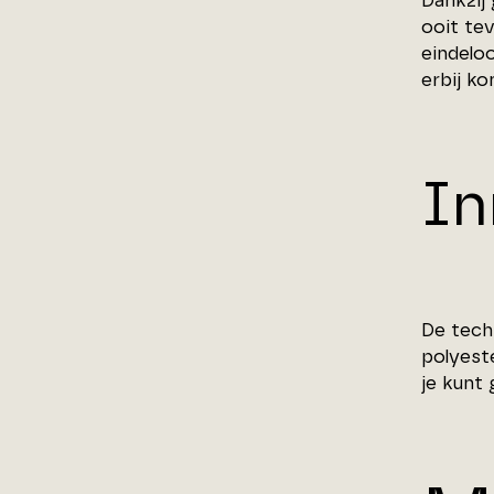
Dankzij
ooit te
eindelo
erbij ko
In
De tech
polyest
je kunt