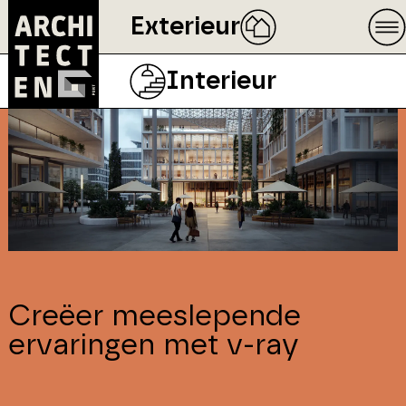
Exterieur
Interieur
Creëer meeslepende
ervaringen met v-ray