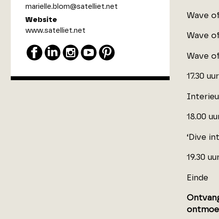
marielle.blom@satelliet.net
Wave of
Website
www.satelliet.net
Wave of 
Wave of
17.30 uur
Interie
18.00 uu
‘Dive in
19.30 uu
Einde
Ontvang
ontmoe