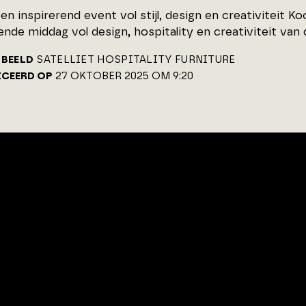
en inspirerend event vol stijl, design en creativiteit K
ende middag vol design, hospitality en creativiteit van 
BEELD
SATELLIET HOSPITALITY FURNITURE
ICEERD OP
27 OKTOBER 2025 OM 9:20
ADRES
CONTACT
Van Benthuizenlaan 1
072 - 8 200 6
1701 BZ Heerhugowaard
info@architec