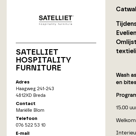
Catwal
Tijden
Evelien
Omlijst
textie
SATELLIET
HOSPITALITY
FURNITURE
Wash as
Adres
en bites
Haagweg 241-243
Progra
4812XD Breda
Contact
15.00 uu
Mariëlle Blom
Telefoon
Welkom
076 522 53 10
Interie
E-mail