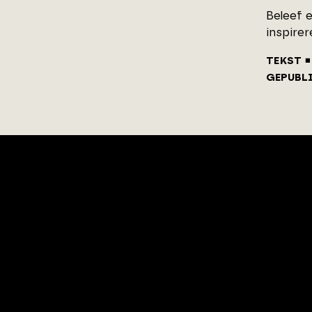
Beleef e
inspirer
TEKST
GEPUBL
ArchitectenPunt is onderdeel
van XYTO Media B.V.
© 2026 XYTO
-
Alle rechten voorbehouden