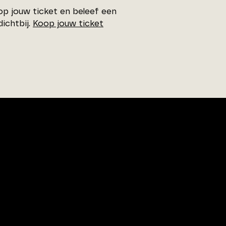
oop jouw ticket en beleef een
dichtbij.
Koop jouw ticket
00
tenpunt.nl
Voorwaarden
|
Disclaimer
|
Adverteren