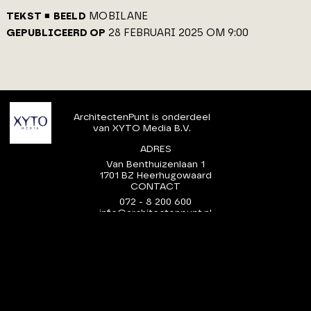
TEKST
BEELD
MOBILANE
GEPUBLICEERD OP
28 FEBRUARI 2025 OM 9:00
ArchitectenPunt is onderdeel
van XYTO Media B.V.
ADRES
Van Benthuizenlaan 1
1701 BZ Heerhugowaard
CONTACT
072 - 8 200 600
info@architectenpunt.nl
Voorwaarden
|
Disclaimer
|
Adverteren
© 2026 XYTO
-
Alle rechten voorbehouden