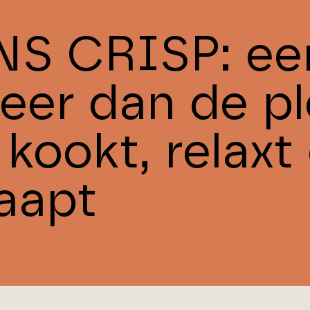
NS CRISP: een
eer dan de pl
 kookt, relaxt
laapt