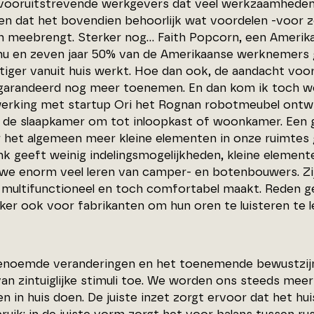
vooruitstrevende werkgevers dat veel werkzaamheden
en dat het bovendien behoorlijk wat voordelen -voor 
h meebrengt. Sterker nog… Faith Popcorn, een Amerik
nu en zeven jaar 50% van de Amerikaanse werknemers 
iger vanuit huis werkt. Hoe dan ook, de aandacht voor h
garandeerd nog meer toenemen. En dan kom ik toch weer
rking met startup Ori het Rognan robotmeubel ontwi
e de slaapkamer om tot inloopkast of woonkamer. Een 
 het algemeen meer kleine elementen in onze ruimtes 
k geeft weinig indelingsmogelijkheden, kleine element
we enorm veel leren van camper- en botenbouwers. Zij
 multifunctioneel en toch comfortabel maakt. Reden ge
ker ook voor fabrikanten om hun oren te luisteren te l
enoemde veranderingen en het toenemende bewustzij
van zintuiglijke stimuli toe. We worden ons steeds mee
n in huis doen. De juiste inzet zorgt ervoor dat het h