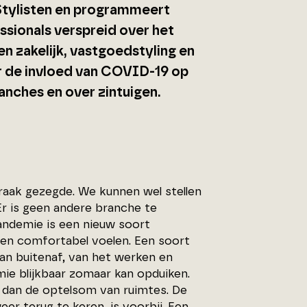
Stylisten en programmeert
essionals verspreid over het
en zakelijk, vastgoedstyling en
er de invloed van COVID-19 op
ranches en over zintuigen.
l raak gezegde. We kunnen wel stellen
Er is geen andere branche te
ndemie is een nieuw soort
 en comfortabel voelen. Een soort
an buitenaf, van het werken en
ie blijkbaar zomaar kan opduiken.
s dan de optelsom van ruimtes. De
eer terug te keren, is voorbij. Een