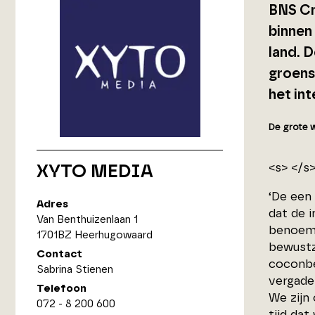
BNS Cr
binnen 
land. D
groens
het int
De grote 
<s> </s
XYTO MEDIA
‘De een 
Adres
dat de 
Van Benthuizenlaan 1
benoeme
1701BZ Heerhugowaard
bewustz
Contact
coconbe
Sabrina Stienen
vergade
Telefoon
We zijn
072 - 8 200 600
tijd dat