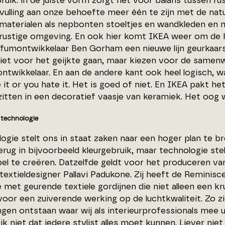
ruik: in de juiste vorm zorgt het voor balans tussen r
nvulling aan onze behoefte meer één te zijn met de nat
 materialen als nepbonten stoeltjes en wandkleden en 
rustige omgeving. En ook hier komt IKEA weer om de 
fumontwikkelaar Ben Gorham een nieuwe lijn geurkaars
niet voor het geijkte gaan, maar kiezen voor de samen
ntwikkelaar. En aan de andere kant ook heel logisch, wa
 it or you hate it. Het is goed of niet. En IKEA pakt he
itten in een decoratief vaasje van keramiek. Het oog w
 technologie
ogie stelt ons in staat zaken naar een hoger plan te br
erug in bijvoorbeeld kleurgebruik, maar technologie ste
el te creëren. Datzelfde geldt voor het produceren v
textieldesigner Pallavi Padukone. Zij heeft de Reminis
e met geurende textiele gordijnen die niet alleen een k
oor een zuiverende werking op de luchtkwaliteit. Zo zi
gen ontstaan waar wij als interieurprofessionals mee 
k niet dat iedere stylist alles moet kunnen. Liever niet z