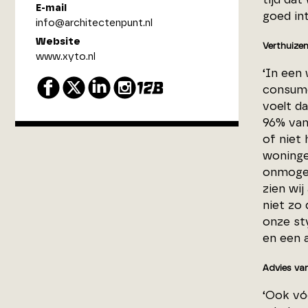
E-mail
goed int
info@architectenpunt.nl
Website
Verthuize
www.xyto.nl
‘In een
consume
voelt da
96% van
of niet 
woninge
onmogel
zien wi
niet zo 
onze sty
en een a
Advies va
‘Ook vó