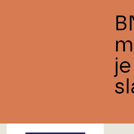
B
m
je
s