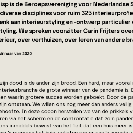
isp is de Beroepsvereniging voor Nederlandse 
diverse disciplines voor ruim 325 interieurprof
enk aan interieurstyling en -ontwerp particulier 
tyling. We spreken voorzitter Carin Frijters ov
erieur, over verthuizen, over leren van andere b
winnaar van 2020
>
zijn dood is de ander zijn brood. Een hard, maar voora
interieurbranche de grote winnaar van de pandemie is. 
n waarin grotere succes worden geboekt. Door de pa
ijn ontstaan. We willen ons nog meer dan anders veilig
hoefte. In deze cocon herstellen we van de prikkels v
ren via het scherm en de confrontatie dat zo’n pandem
 ons inmiddels bewust van het feit dat een huis meer i
 we ’s morgens het huis verlieten om er pas ’s avonds w