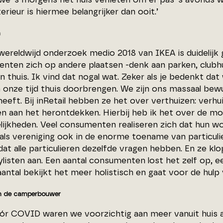
erieur is hiermee belangrijker dan ooit.’
n
 wereldwijd onderzoek medio 2018 van IKEA is duidelij
nten zich op andere plaatsen -denk aan parken, clubhu
n thuis. Ik vind dat nogal wat. Zeker als je bedenkt da
 onze tijd thuis doorbrengen. We zijn ons massaal be
heeft. Bij inRetail hebben ze het over verthuizen: verhu
n aan het herontdekken. Hierbij heb ik het over de mo
ijkheden. Veel consumenten realiseren zich dat hun wo
j als vereniging ook in de enorme toename van particuli
dat alle particulieren dezelfde vragen hebben. En ze klop
listen aan. Een aantal consumenten lost het zelf op, e
antal bekijkt het meer holistisch en gaat voor de hulp v
n de camperbouwer
ór COVID waren we voorzichtig aan meer vanuit huis a