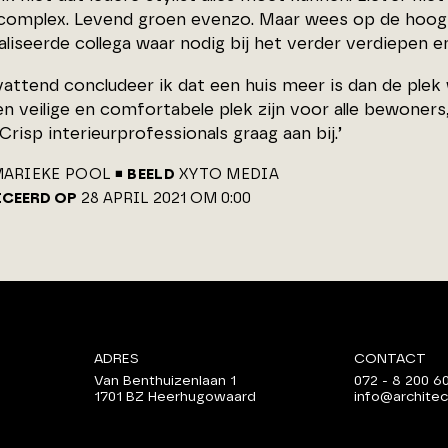
 complex. Levend groen evenzo. Maar wees op de hoog
liseerde collega waar nodig bij het verder verdiepen en 
ttend concludeer ik dat een huis meer is dan de plek w
n veilige en comfortabele plek zijn voor alle bewoner
risp interieurprofessionals graag aan bij.’
ARIEKE POOL
BEELD
XYTO MEDIA
ICEERD OP
28 APRIL 2021 OM 0:00
ADRES
CONTACT
Van Benthuizenlaan 1
072 - 8 200 6
1701 BZ Heerhugowaard
info@architec