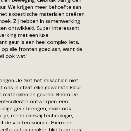
ust en beweging. Gebruik van groen
uur. We krijgen meer behoefte aan
met akoestische materialen creëren
hoek. Zij hebben in samenwerking
en ontwikkeld. Super interessant
werking met een luxe
nt geur is een heel complex iets.
t op alle fronten goed aan, want de
il ook wat.’
engen. Je ziet het misschien niet
lt ons in staat elke gewenste kleur
an materialen en geuren. Neem De
cent-collectie ontworpen: een
ruidige geur brengen, maar ook
e je, mede dankzij technologie,
uit de voeten kunnen. Hiermee
elfs: schoenmaker, blijf bij je leest.