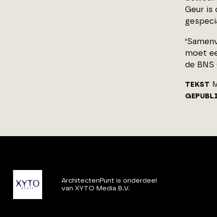
Geur is
gespecia
‘Samenva
moet ee
de BNS C
TEKST
M
GEPUBL
ArchitectenPunt is onderdeel
van XYTO Media B.V.