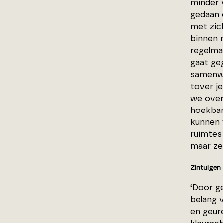
minder 
gedaan 
met zic
binnen 
regelmat
gaat ge
samenwe
tover j
we over
hoekban
kunnen 
ruimtes
maar ze
Zintuigen
‘Door g
belang 
en geure