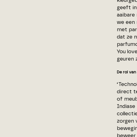
kleurgeb
geeft i
aaibare
we een 
met par
dat ze 
parfumo
You love
geuren z
De rol van
‘Technol
direct t
of meub
Indiase 
collecti
zorgen v
bewegin
beweer i