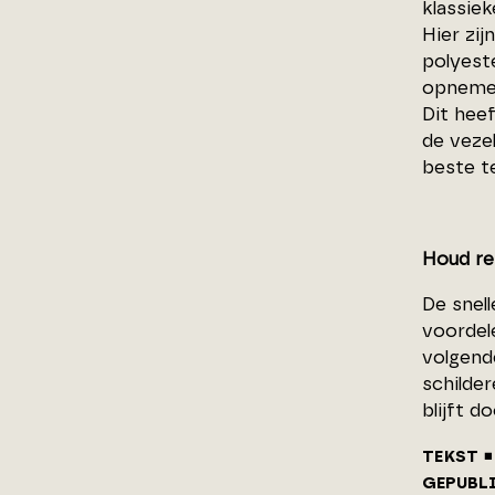
klassie
Hier zi
polyest
opnemen
Dit heef
de vezel
beste t
Houd re
De snel
voordele
volgende
schilder
blijft d
TEKST
GEPUBL