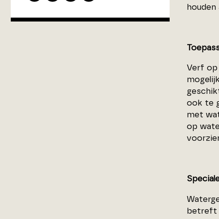
houden a
Toepass
Verf op
mogelij
geschik
ook te 
met wat
op wate
voorzie
Special
Waterge
betreft