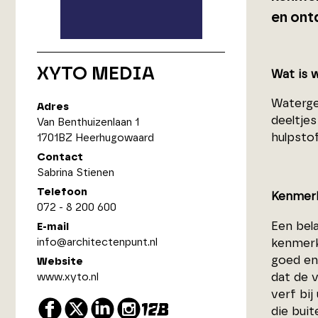
en ont
XYTO MEDIA
Wat is 
Waterge
Adres
deeltje
Van Benthuizenlaan 1
hulpstof
1701BZ Heerhugowaard
Contact
Sabrina Stienen
Telefoon
Kenmerk
072 - 8 200 600
Een bel
E-mail
info@architectenpunt.nl
kenmerk 
goed en
Website
dat de v
www.xyto.nl
verf bi
die buit