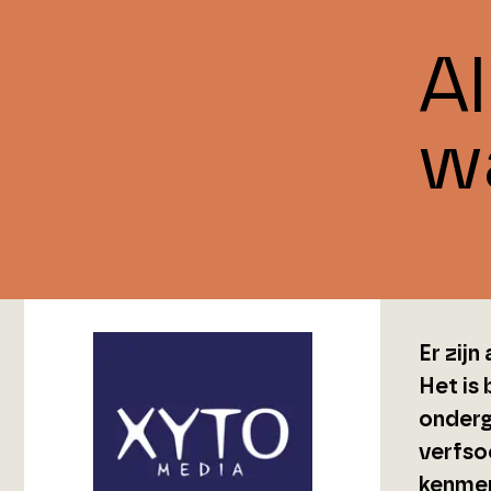
Al
w
Er zijn
Het is 
onderg
verfsoo
kenmer