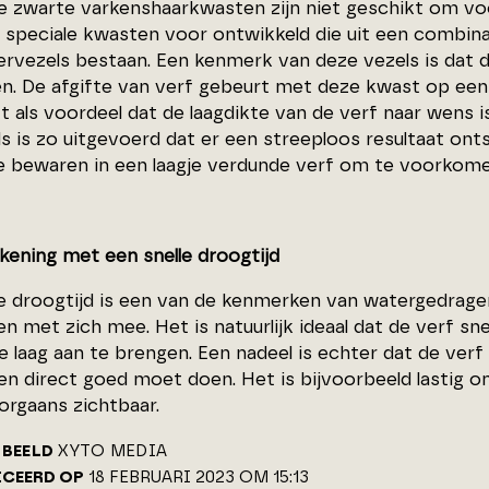
ke zwarte varkenshaarkwasten zijn niet geschikt om vo
jn speciale kwasten voor ontwikkeld die uit een combin
ervezels bestaan. Een kenmerk van deze vezels is dat d
. De afgifte van verf gebeurt met deze kwast op een ge
t als voordeel dat de laagdikte van de verf naar wens 
s is zo uitgevoerd dat er een streeploos resultaat ont
e bewaren in een laagje verdunde verf om te voorkome
kening met een snelle droogtijd
le droogtijd is een van de kenmerken van watergedragen 
n met zich mee. Het is natuurlijk ideaal dat de verf s
 laag aan te brengen. Een nadeel is echter dat de verf
en direct goed moet doen. Het is bijvoorbeeld lastig o
oorgaans zichtbaar.
BEELD
XYTO MEDIA
ICEERD OP
18 FEBRUARI 2023 OM 15:13