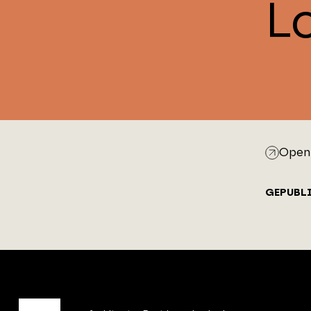
L
Open 
GEPUBL