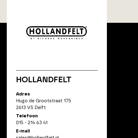
ArchitectenPunt is onderdeel
van XYTO Media B.V.
HOLLANDFELT
© 2026 XYTO
-
Alle rechten voorbehouden
Adres
Hugo de Grootstraat 175
2613 VS Delft
Telefoon
015 - 214 63 41
E-mail
sales@hollandfelt.nl