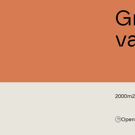
G
v
2000m2 
Open 