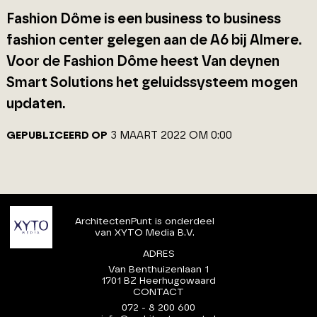
Fashion Dôme is een business to business
fashion center gelegen aan de A6 bij Almere.
Voor de Fashion Dôme heest Van deynen
Smart Solutions het geluidssysteem mogen
updaten.
GEPUBLICEERD OP
3 MAART 2022 OM 0:00
ArchitectenPunt is onderdeel
van XYTO Media B.V.
ADRES
Van Benthuizenlaan 1
1701 BZ Heerhugowaard
CONTACT
072 - 8 200 600