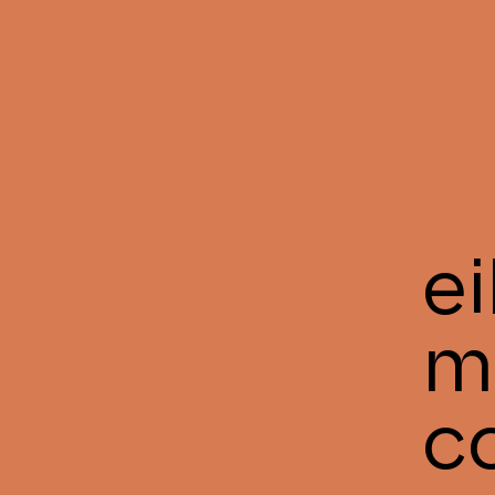
e
m
c