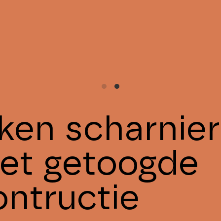
iken scharnie
et getoogde
ontructie