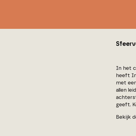
Sfeerv
In het 
heeft I
met een
allen le
achters
geeft. K
Bekijk 