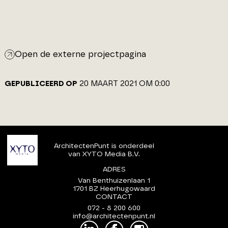
Open de externe projectpagina
GEPUBLICEERD OP
20 MAART 2021 OM 0:00
ArchitectenPunt is onderdeel
van XYTO Media B.V.
ADRES
Van Benthuizenlaan 1
1701 BZ Heerhugowaard
CONTACT
072 - 8 200 600
info@architectenpunt.nl